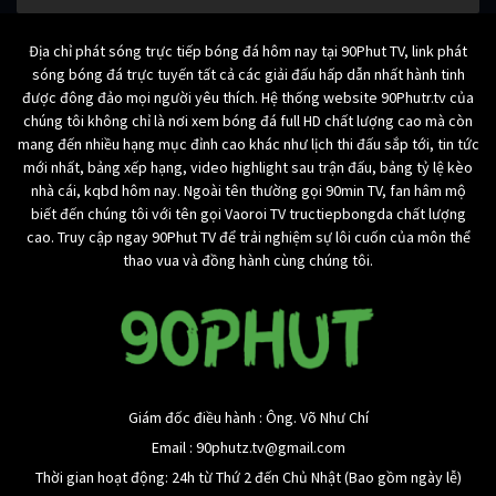
Địa chỉ phát sóng trực tiếp bóng đá hôm nay tại 90Phut TV, link phát
sóng bóng đá trực tuyến tất cả các giải đấu hấp dẫn nhất hành tinh
được đông đảo mọi người yêu thích. Hệ thống website 90Phutr.tv của
chúng tôi không chỉ là nơi xem bóng đá full HD chất lượng cao mà còn
mang đến nhiều hạng mục đỉnh cao khác như lịch thi đấu sắp tới, tin tức
mới nhất, bảng xếp hạng, video highlight sau trận đấu, bảng tỷ lệ kèo
nhà cái, kqbd hôm nay. Ngoài tên thường gọi 90min TV, fan hâm mộ
biết đến chúng tôi với tên gọi Vaoroi TV tructiepbongda chất lượng
cao. Truy cập ngay 90Phut TV để trải nghiệm sự lôi cuốn của môn thể
thao vua và đồng hành cùng chúng tôi.
Giám đốc điều hành : Ông. Võ Như Chí
Email :
90phutz.tv@gmail.com
Thời gian hoạt động: 24h từ Thứ 2 đến Chủ Nhật (Bao gồm ngày lễ)