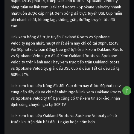
90phutzc.tv phát trực tiếp Oakland Roots - Spokane Velocity
hàng tuần và link xem Oakland Roots - Spokane Velocity nhanh
nhất luôn được cập nhật. Xem bóng đá trực tuyến USL Cup miễn
phí nhanh nhất, không lag, không giật, đường truyền tốc độ
cao.
Link xem bóng đá trực tuyến Oakland Roots vs Spokane
Velocity ngon nhất, mượt nhất đêm nay chỉ có tại 90phutzc.tv.
Với 90phutzc.tv bạn đừng bao giờ tự hỏi link xem Oakland Roots
vs Spokane Velocity ở đâu? Xem Oakland Roots vs Spokane
Velocity trên kênh nào? hay xem trực tiếp trận Oakland Roots
vs Spokane Velocity, giải đấu USL Cup ở đâu? Tất cả đều có tại
90Phut TV.
Link xem trực tiếp bóng đá USL Cup đêm nay được 90phutzc.tv
cung cấp đầy đủ và chi tiết nhất. Ngoài link xem Oakland Roots
vs Spokane Velocity thì bạn cũng có thể xem tin soi kèo, nhận
định cùng chuyên gia tại 90P TV.
Link xem trực tiếp Oakland Roots vs Spokane Velocity sẽ có
trước khi trận đấu bắt đầu 1 ngày hoặc sớm hơn.