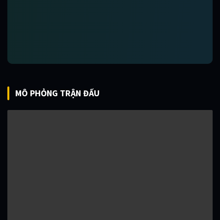
MÔ PHỎNG TRẬN ĐẤU