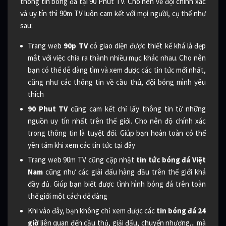
thông tin bóng đá tại 90 Phút TV. Cho nên về đội chính xác
và uy tín thì 90m TV luôn cam kết với mọi người, cụ thể như
sau:
Trang web
90p TV
có giao diện được thiết kế khá là đẹp
mắt với việc chia ra thành nhiều mục khác nhau. Cho nên
bạn có thể dễ dàng tìm và xem được các tin tức mới nhất,
cũng như các thông tin về cầu thủ, đội bóng mình yêu
thích
90 Phut TV
cũng cam kết chỉ lấy thông tin từ những
nguồn uy tín nhất trên thế giới. Cho nên độ chính xác
trong thông tin là tuyệt đối. Giúp bạn hoàn toàn có thể
yên tâm khi xem các tin tức tại đây
Trang web 90m TV cũng cập nhật
tin tức bóng đá Việt
Nam
cũng như các giải đấu hàng đầu trên thế giới khá
đầy đủ. Giúp bạn biết được tình hình bóng đá trên toàn
thế giới một cách dễ dàng
Khi vào đây, bạn không chỉ xem được các
tin bóng đá 24
giờ
liên quan đến cầu thủ, giải đấu, chuyển nhượng,.. mà