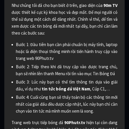
Như chúng tôi đã cho bạn biết ở trên, giao diện của
90m TV
được thiết kế cực kỳ khoa học và đẹp mắt. Để mọi người có
thể sử dụng một cách dễ dàng nhất. Chính vì thế, để tìm và
xem được các tin bóng đá mới nhất tại đây, bạn chỉ cần làm
theo các bước sau:
Bước 1: Đầu tiên bạn cần phải chuẩn bị máy tính, laptop
hoặc là điện thoại thông minh rồi tiến hành truy cập vào
trang web 90Phutr.tv
Bước 2: Tiếp theo khi đã truy cập vào được trang chủ,
bạn sẽ nhìn lên thanh Menu rồi tìn vào mục Tin Bóng Đá
Bước 3: Lúc này bạn có thể tìm thông tin dựa vào giải
đấu, ví dụ như
tin tức bóng đá Việt Nam
, Cúp C1,…
Bước 4: Cuối cùng bạn sẽ thấy toàn bộ các thông tin mới
nhất của giải đấu đều được cập nhật, lúc này bạn chỉ cần
chọn vào tin tức mà mình muốn xem là xong.
Trang web trực tiếp bóng đá
90Phutr.tv
hiện tại còn đang