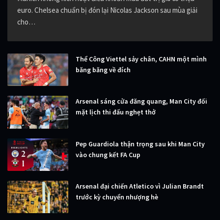
euro. Chelsea chuẩn bị đón lại Nicolas Jackson sau mùa giải
cho…
Thể Công Viettel sảy chân, CAHN một mình
băng băng về đích
Arsenal sáng cửa đăng quang, Man City đối
mặt lịch thi đấu nghẹt thở
Pep Guardiola thận trọng sau khi Man City
vào chung kết FA Cup
Arsenal đại chiến Atletico vì Julian Brandt
trước kỳ chuyển nhượng hè