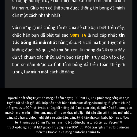
sử dụng đường truyền khá hiện đại. Cho nên tốc độ load khá
là nhanh. Giúp bạn có thể xem được thông tin bóng đá mình
cần một cách nhanh nhất.
Với những gì mà chúng tôi đã chia sẻ cho bạn biết trên đây,
90m TV
chắc hẳn bạn đã biết tại sao
là nơi cập nhật
tin
tức bóng đá mới nhất
hàng đầu. Địa chỉ mà bạn tuyệt đối
không được bỏ qua, nếu muốn xem tin bóng đá 24h qua đầy
đủ và chuẩn xác nhất. Đảm bảo rằng khi truy cập vào đây,
bạn sẽ nắm được cả tình hình bóng đá trên toàn thế giới
trong tay mình một cách dễ dàng.
Địa chỉ phát sóng trực tiếp bóng đá hôm nay tại 90Phut TV, link phát sóng bóng đá trực
tuyến tất cả các giải đấu hấp dẫn nhất hành tinh được đông đảo mọi người yêu thích. Hệ
thống website 90Phutr.tv của chúng tôi không chỉ là nơi xem bóng đá full HD chất lượng cao
mà còn mang đến nhiều hạng mục đỉnh cao khác như lịch thi đấu sắp tới, tin tức mới nhất,
bảng xếp hạng, video highlight sau trận đấu, bảng tỷ lệ kèo nhà cái, kqbd hôm nay. Ngoài
tên thường gọi 90min TV, fan hâm mộ biết đến chúng tôi với tên gọi Vaoroi TV
tructiepbongda chất lượng cao. Truy cập ngay 90Phut TV để trải nghiệm sự lôi cuốn của
môn thể thao vua và đồng hành cùng chúng tôi.