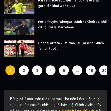
Rai cảnh báo sốc, Neymar có thể bị Brazil
gạch tên khỏi World Cup
Petit khuyên Fabregas tránh xa Chelsea, chờ
cơ hội trở lại Barcelona
Gabriel Arteta xuất trận, U18 Arsenal khiến
fan phát sốt
1
2
3
4
5
...
10
20
Bóng đá là một môn thể thao vua, cho nên luôn nhận được
sự quan tâm của rất nhiều người hâm mộ. Chính vì điều này
tin tức bóng đá 24h
mà số lượng người tìm và xem
mỗi