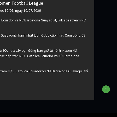
Women Football League
lúc 10/07, ngày 10/07/2026
ica Ecuador vs Nữ Barcelona Guayaquil, link acestream Nữ
na Guayaquil nhanh nhất luôn được cập nhật. Xem bóng đá
i 90phutzc.tv bạn đừng bao giờ tự hỏi link xem Nữ
ực tiếp trận Nữ U.Catolica Ecuador vs Nữ Barcelona
 xem Nữ U.Catolica Ecuador vs Nữ Barcelona Guayaquil thì