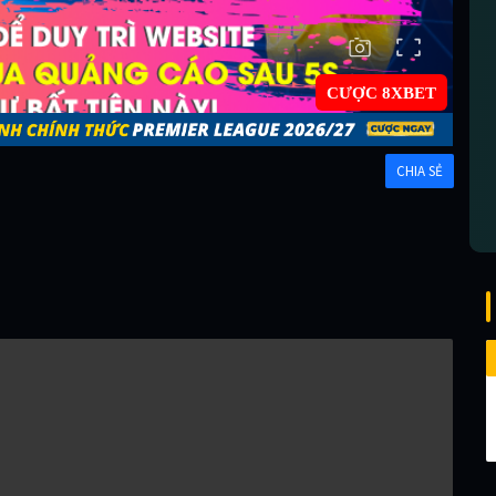
CHIA SẺ