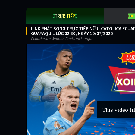
TRỰC TIẾP
LINK PHÁT SÓNG TRỰC TIẾP NỮ U.CATOLICA ECU
GUAYAQUIL LÚC 02:30, NGÀY 10/07/2026
Ecuadorian Women Football League