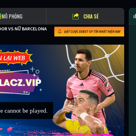
MÔ PHỎNG
CHIA SẺ
ADOR VS NỮ BARCELONA
ĐẶT CƯỢC 8XBET UY TÍN NHẤT HIỆN NAY