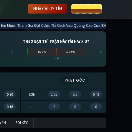
CƯỢC 8XBET
NHÀ CÁI UY TÍN
Muốn Tham Gia Đặt Cược Thì Click Vào Quảng Cáo Của 8XBET Để Đ
THEO BẠN THÌ TRẬN NÀY TÀI HAY XỈU?
TÀI 0%
XỈU 0%
PHẠT GÓC
0.30
1.75
5.5
0.42
SỚM
0.16
0
0
0
FT
YẾN
SOI KÈO