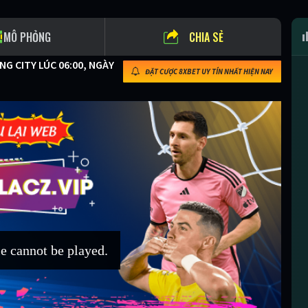
MÔ PHỎNG
CHIA SẺ
G CITY LÚC 06:00, NGÀY
ĐẶT CƯỢC 8XBET UY TÍN NHẤT HIỆN NAY