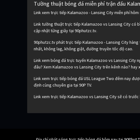
Tường thuật bóng đá miễn phí trận đấu Kala
Link xem trực tiếp Kalamazoo - Lansing City miễn phí hôm
Link tường thuật trực tiếp Kalamazoo vs Lansing City có 
cập nhật từng giây tại 90phutzc.tv.
90phutzc.tv phát trực tiếp Kalamazoo - Lansing City hàng
nhất, không lag, không giật, đường truyền tốc độ cao.
Link xem bóng đá trực tuyến Kalamazoo vs Lansing City ng
đâu? Xem Kalamazoo vs Lansing City trên kênh nào? hay xe
Link xem trực tiếp bóng đá USL League Two đêm nay được 9
định cùng chuyên gia tại 90P TV.
Link xem trực tiếp Kalamazoo vs Lansing City sẽ có trước
Địa chỉ phát sóng trực tiếp bóng đá hôm nay tại 90Phut 