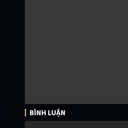
BÌNH LUẬN