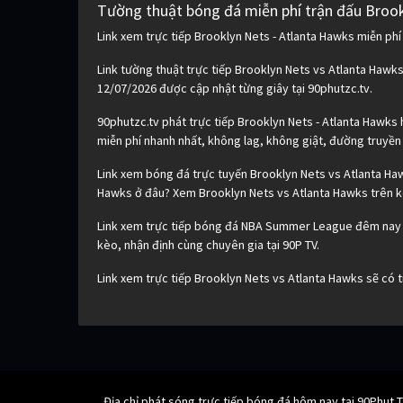
Tường thuật bóng đá miễn phí trận đấu Broo
Link xem trực tiếp Brooklyn Nets - Atlanta Hawks miễn p
Link tường thuật trực tiếp Brooklyn Nets vs Atlanta Hawk
12/07/2026 được cập nhật từng giây tại 90phutzc.tv.
90phutzc.tv phát trực tiếp Brooklyn Nets - Atlanta Hawk
miễn phí nhanh nhất, không lag, không giật, đường truyền
Link xem bóng đá trực tuyến Brooklyn Nets vs Atlanta Haw
Hawks ở đâu? Xem Brooklyn Nets vs Atlanta Hawks trên kê
Link xem trực tiếp bóng đá NBA Summer League đêm nay đư
kèo, nhận định cùng chuyên gia tại 90P TV.
Link xem trực tiếp Brooklyn Nets vs Atlanta Hawks sẽ có 
Địa chỉ phát sóng trực tiếp bóng đá hôm nay tại 90Phut 