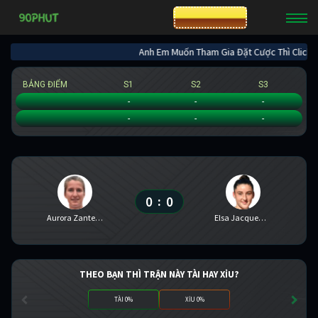
CƯỢC 8XBET
Anh Em Muốn Tham Gia Đặt Cược Thì C
BẢNG ĐIỂM
S1
S2
S3
Aurora Zantedeschi
-
-
-
Elsa Jacquemot
-
-
-
0
0
:
Aurora Zantedeschi
Elsa Jacquemot
THEO BẠN THÌ TRẬN NÀY TÀI HAY XỈU?
TÀI 0%
XỈU 0%