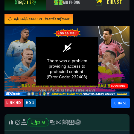
CHIA SẺ
TRỰC TIẾP
MÔ PHỎNG
ĐẶT CƯỢC 8XBET UY TÍN NHẤT HIỆN NAY
LINK HD
HD 1
CHIA SẺ
CHAT