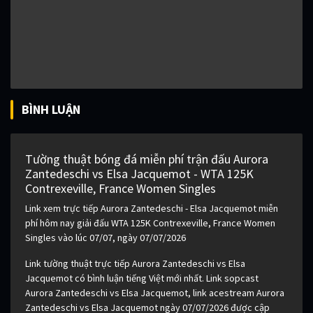
BÌNH LUẬN
Tường thuật bóng đá miễn phí trận đấu Aurora
Zantedeschi vs Elsa Jacquemot - WTA 125K
Contrexeville, France Women Singles
Link xem trực tiếp Aurora Zantedeschi - Elsa Jacquemot miễn
phí hôm nay giải đấu WTA 125K Contrexeville, France Women
Singles vào lúc 07/07, ngày 07/07/2026
Link tường thuật trực tiếp Aurora Zantedeschi vs Elsa
Jacquemot có bình luận tiếng Việt mới nhất. Link sopcast
Aurora Zantedeschi vs Elsa Jacquemot, link acestream Aurora
Zantedeschi vs Elsa Jacquemot ngày 07/07/2026 được cập