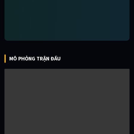
MÔ PHỎNG TRẬN ĐẤU