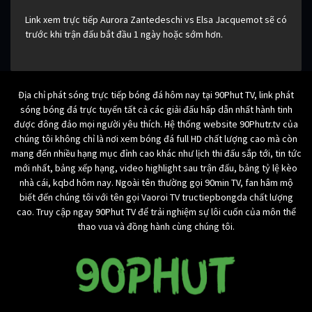
Link xem trực tiếp Aurora Zantedeschi vs Elsa Jacquemot sẽ có
trước khi trận đấu bắt đầu 1 ngày hoặc sớm hơn.
Địa chỉ phát sóng trực tiếp bóng đá hôm nay tại 90Phut TV, link phát
sóng bóng đá trực tuyến tất cả các giải đấu hấp dẫn nhất hành tinh
được đông đảo mọi người yêu thích. Hệ thống website 90Phutr.tv của
chúng tôi không chỉ là nơi xem bóng đá full HD chất lượng cao mà còn
mang đến nhiều hạng mục đỉnh cao khác như lịch thi đấu sắp tới, tin tức
mới nhất, bảng xếp hạng, video highlight sau trận đấu, bảng tỷ lệ kèo
nhà cái, kqbd hôm nay. Ngoài tên thường gọi 90min TV, fan hâm mộ
biết đến chúng tôi với tên gọi Vaoroi TV tructiepbongda chất lượng
cao. Truy cập ngay 90Phut TV để trải nghiệm sự lôi cuốn của môn thể
thao vua và đồng hành cùng chúng tôi.