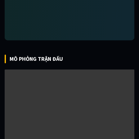
MÔ PHỎNG TRẬN ĐẤU