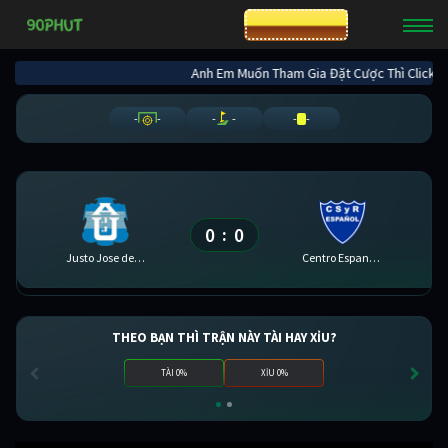
CƯỢC 8XBET
Anh Em Muốn Tham Gia Đặt Cược Thì Cl
-
-
-
-
-
-
0
0
:
Justo Jose de Urquiza
Centro Espanyol
THEO BẠN THÌ TRẬN NÀY TÀI HAY XỈU?
TÀI 0%
XỈU 0%