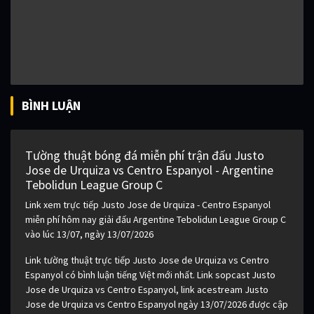
BÌNH LUẬN
Tường thuật bóng đá miễn phí trận đấu Justo
Jose de Urquiza vs Centro Espanyol - Argentine
Tebolidun League Group C
Link xem trực tiếp Justo Jose de Urquiza - Centro Espanyol
miễn phí hôm nay giải đấu Argentine Tebolidun League Group C
vào lúc 13/07, ngày 13/07/2026
Link tường thuật trực tiếp Justo Jose de Urquiza vs Centro
Espanyol có bình luận tiếng Việt mới nhất. Link sopcast Justo
Jose de Urquiza vs Centro Espanyol, link acestream Justo
Jose de Urquiza vs Centro Espanyol ngày 13/07/2026 được cập