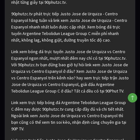
nhật từng giây tại 90phutzc.tv.
90phutzc.tv phát trực tiếp Justo Jose de Urquiza - Centro
Espanyol hàng tuần và link xem Justo Jose de Urquiza - Centro
Espanyol nhanh nhất luôn được cập nhật. Xem bóng đá trực
tuyến Argentine Tebolidun League Group C miễn phí nhanh
nhất, không lag, không giật, đường truyền tốc độ cao.
Link xem bóng đá trực tuyến Justo Jose de Urquiza vs Centro
Espanyol ngon nhất, mượt nhất đêm nay chỉ có tại 90phutzc.tv.
Với 90phutzc.tv bạn đừng bao giờ tự hỏi link xem Justo Jose de
Urquiza vs Centro Espanyol ở đâu? Xem Justo Jose de Urquiza
vs Centro Espanyol trên kênh nào? hay xem trực tiếp trận Justo
Jose de Urquiza vs Centro Espanyol, giải đấu Argentine
Tebolidun League Group C ở đâu? Tất cả đều có tại 90Phut TV.
Link xem trực tiếp bóng đá Argentine Tebolidun League Group
C đêm nay được 90phutzc.tv cung cấp đầy đủ và chi tiết nhất.
Ngoài link xem Justo Jose de Urquiza vs Centro Espanyol thì
bạn cũng có thể xem tin soi kèo, nhận định cùng chuyên gia tại
90P TV.