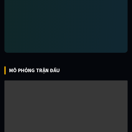
MÔ PHỎNG TRẬN ĐẤU