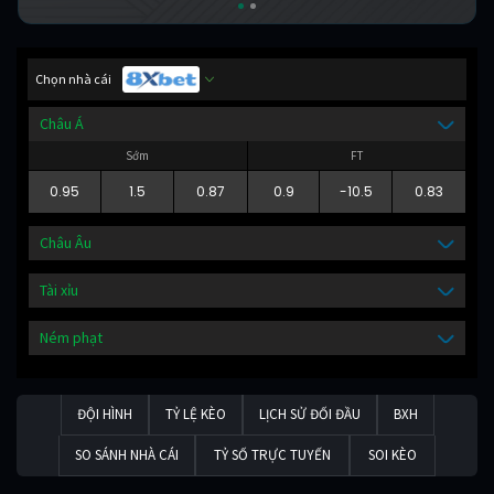
Chọn nhà cái
Châu Á
Sớm
FT
0.95
1.5
0.87
0.9
-10.5
0.83
Châu Âu
Tài xỉu
Ném phạt
ĐỘI HÌNH
TỶ LỆ KÈO
LỊCH SỬ ĐỐI ĐẦU
BXH
SO SÁNH NHÀ CÁI
TỶ SỐ TRỰC TUYẾN
SOI KÈO