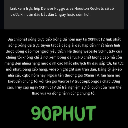
Link xem trực tiếp Denver Nuggets vs Houston Rockets sẽ có
trước khi trận đấu bắt đầu 1 ngày hoặc sớm hơn.
Địa chỉ phát sóng trực tiếp bóng đá hôm nay tại 90Phut TV, link phát
sóng bóng đá trực tuyến tất cả các giải đấu hấp dẫn nhất hành tinh
được đông đảo mọi người yêu thích. Hệ thống website 90Phutr.tv của
chúng tôi không chỉ là nơi xem bóng đá full HD chất lượng cao mà còn
mang đến nhiều hạng mục đỉnh cao khác như lịch thi đấu sắp tới, tin tức
mới nhất, bảng xếp hạng, video highlight sau trận đấu, bảng tỷ lệ kèo
nhà cái, kqbd hôm nay. Ngoài tên thường gọi 90min TV, fan hâm mộ
biết đến chúng tôi với tên gọi Vaoroi TV tructiepbongda chất lượng
cao. Truy cập ngay 90Phut TV để trải nghiệm sự lôi cuốn của môn thể
thao vua và đồng hành cùng chúng tôi.