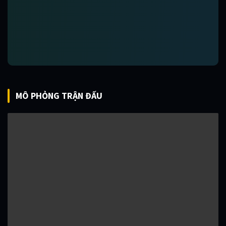
MÔ PHỎNG TRẬN ĐẤU