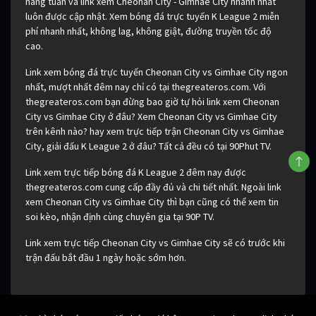
hàng tuần và link xem Cheonan City - Gimhae City nhanh nhất
luôn được cập nhật. Xem bóng đá trực tuyến K League 2 miễn
phí nhanh nhất, không lag, không giật, đường truyền tốc độ
cao.
Link xem bóng đá trực tuyến Cheonan City vs Gimhae City ngon
nhất, mượt nhất đêm nay chỉ có tại thegreateros.com. Với
thegreateros.com bạn đừng bao giờ tự hỏi link xem Cheonan
City vs Gimhae City ở đâu? Xem Cheonan City vs Gimhae City
trên kênh nào? hay xem trực tiếp trận Cheonan City vs Gimhae
City, giải đấu K League 2 ở đâu? Tất cả đều có tại 90Phut TV.
Link xem trực tiếp bóng đá K League 2 đêm nay được
thegreateros.com cung cấp đầy đủ và chi tiết nhất. Ngoài link
xem Cheonan City vs Gimhae City thì bạn cũng có thể xem tin
soi kèo, nhận định cùng chuyên gia tại 90P TV.
Link xem trực tiếp Cheonan City vs Gimhae City sẽ có trước khi
trận đấu bắt đầu 1 ngày hoặc sớm hơn.