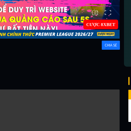
CHIA SẺ