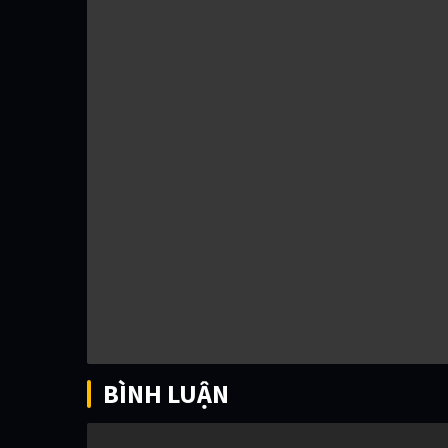
BÌNH LUẬN