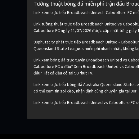
Tường thuật bóng đá miễn phí trận đấu Broad
Link xem trực tiếp Broadbeach United - Caboolture FC mi
Link tường thuật trực tiếp Broadbeach United vs Cabooltu
Caboolture FC ngày 11/07/2026 được cập nhật từng giây t
90phutzc.tv phát trực tiếp Broadbeach United - Cabooltu
Queensland State Leagues miễn phí nhanh nhất, không lag
Link xem bóng đá trực tuyến Broadbeach United vs Cabool
Caboolture FC ở đâu? Xem Broadbeach United vs Cabooltu
đâu? Tất cả đều có tại 90Phut TV.
Link xem trực tiếp bóng đá Australia Queensland State L
có thể xem tin soi kèo, nhận định cùng chuyên gia tại 90P 
Link xem trực tiếp Broadbeach United vs Caboolture FC s