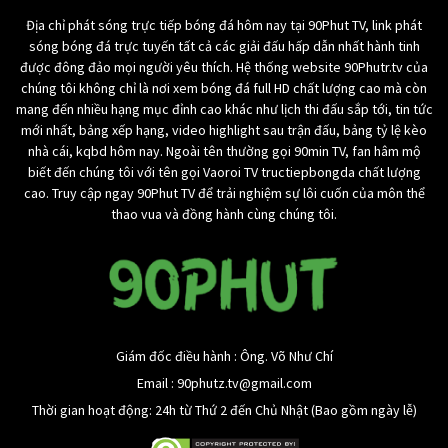
Địa chỉ phát sóng trực tiếp bóng đá hôm nay tại 90Phut TV, link phát
sóng bóng đá trực tuyến tất cả các giải đấu hấp dẫn nhất hành tinh
được đông đảo mọi người yêu thích. Hệ thống website 90Phutr.tv của
chúng tôi không chỉ là nơi xem bóng đá full HD chất lượng cao mà còn
mang đến nhiều hạng mục đỉnh cao khác như lịch thi đấu sắp tới, tin tức
mới nhất, bảng xếp hạng, video highlight sau trận đấu, bảng tỷ lệ kèo
nhà cái, kqbd hôm nay. Ngoài tên thường gọi 90min TV, fan hâm mộ
biết đến chúng tôi với tên gọi Vaoroi TV tructiepbongda chất lượng
cao. Truy cập ngay 90Phut TV để trải nghiệm sự lôi cuốn của môn thể
thao vua và đồng hành cùng chúng tôi.
Giám đốc điều hành : Ông. Võ Như Chí
Email :
90phutz.tv@gmail.com
Thời gian hoạt động: 24h từ Thứ 2 đến Chủ Nhật (Bao gồm ngày lễ)