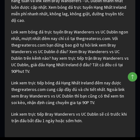
hàng tuần và link xem Bray Wanderers - UC Dublin nhanh nhất
luôn được cập nhật. Xem bóng đá trực tuyến Hạng Nhất Ireland
miễn phí nhanh nhất, không lag, không giật, đường truyền tốc
độ cao.
Link xem bóng đá trực tuyến Bray Wanderers vs UC Dublin ngon
nhất, mượt nhất đêm nay chỉ có tại thegreateros.com. Với
thegreateros.com bạn đừng bao giờ tự hỏi link xem Bray
Wanderers vs UC Dublin ở đâu? Xem Bray Wanderers vs UC
Dublin trên kênh nào? hay xem trực tiếp trận Bray Wanderers vs
UC Dublin, giải đấu Hạng Nhất Ireland ở đâu? Tất cả đều có tại
90Phut TV.
Link xem trực tiếp bóng đá Hạng Nhất Ireland đêm nay được
thegreateros.com cung cấp đầy đủ và chi tiết nhất. Ngoài link
xem Bray Wanderers vs UC Dublin thì bạn cũng có thể xem tin
soi kèo, nhận định cùng chuyên gia tại 90P TV.
Link xem trực tiếp Bray Wanderers vs UC Dublin sẽ có trước khi
trận đấu bắt đầu 1 ngày hoặc sớm hơn.