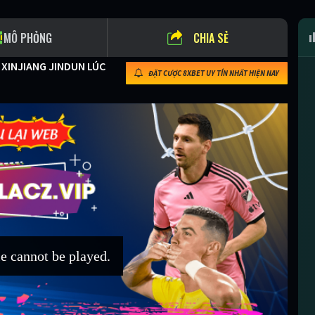
MÔ PHỎNG
CHIA SẺ
 XINJIANG JINDUN LÚC
ĐẶT CƯỢC 8XBET UY TÍN NHẤT HIỆN NAY