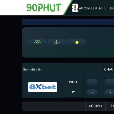
WC 2026
XEM LẠI
HIGHLIG
-
-
-
-
-
-
CHÂU
Chọn nhà cái
-
-
HIỆP 1
-
-
FT
ĐỘI HÌNH
TỶ 