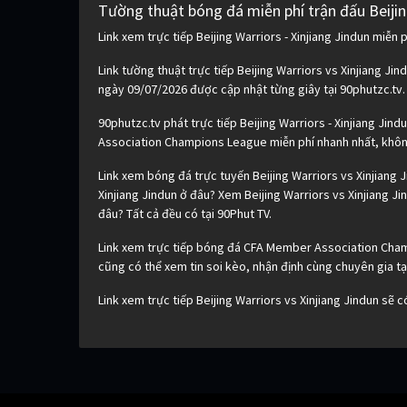
Tường thuật bóng đá miễn phí trận đấu Beiji
Link xem trực tiếp Beijing Warriors - Xinjiang Jindun mi
Link tường thuật trực tiếp Beijing Warriors vs Xinjiang Jin
ngày 09/07/2026 được cập nhật từng giây tại 90phutzc.tv.
90phutzc.tv phát trực tiếp Beijing Warriors - Xinjiang Ji
Association Champions League miễn phí nhanh nhất, không
Link xem bóng đá trực tuyến Beijing Warriors vs Xinjiang 
Xinjiang Jindun ở đâu? Xem Beijing Warriors vs Xinjiang J
đâu? Tất cả đều có tại 90Phut TV.
Link xem trực tiếp bóng đá CFA Member Association Champi
cũng có thể xem tin soi kèo, nhận định cùng chuyên gia tạ
Link xem trực tiếp Beijing Warriors vs Xinjiang Jindun sẽ 