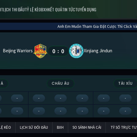
HT
LỊCH THI ĐẤU
TỶ LỆ KÈO
BXH
KẾT QUẢ
TIN TỨC
TUYỂN DỤNG
Anh Em Muốn Tham Gia Đặt Cược Thì Click
0
0
Beijing Warriors
:
Xinjiang Jindun
 Á
CHÂU ÂU
TÀI XỈU
-
-
-
-
-
-
-
-
-
-
-
-
LỆ KÈO
LỊCH SỬ ĐỐI ĐẦU
BXH
SO SÁNH NHÀ CÁI
TỶ SỐ TRỰC TU