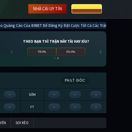
CƯỢC 8XBET
NHÀ CÁI UY TÍN
 Vào Quảng Cáo Của 8XBET Để Đăng Ký Đặt Cược Tất Cả Các Trận 
THEO BẠN THÌ TRẬN NÀY TÀI HAY XỈU?
TÀI 0%
XỈU 0%
PHẠT GÓC
-
-
-
-
SỚM
-
-
-
-
FT
YẾN
SOI KÈO