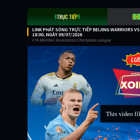
TRỰC TIẾP
LINK PHÁT SÓNG TRỰC TIẾP BEIJING WARRIORS VS
18:00, NGÀY 09/07/2026
CFA Member Association Champions League